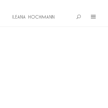
ileanahochmann_ls5jog
Tercera Margen La Retrospectiva de
Ileana es un acontecimiento que imagino
a partir del momento en que entré por
primera vez a su taller en el año 2015.
Desde entonces acompaño de cerca su
trabajo, su obra de compromiso profundo,
un...